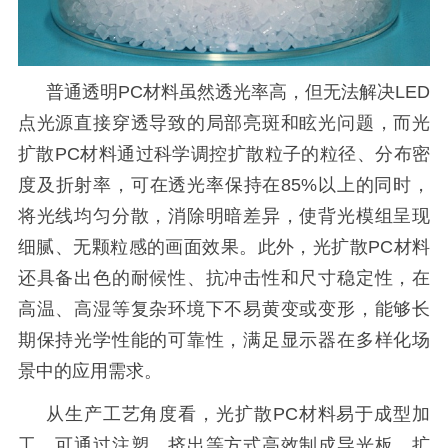
普通透明
PC材料虽然透光率高，但无法解决LED
点光源直接穿透导致的局部亮斑和眩光问题，而光
扩散PC材料通过科学调控扩散粒子的粒径、分布密
度及折射率，可在透光率保持在85%以上的同时，
将光线均匀分散，消除明暗差异，使背光模组呈现
细腻、无颗粒感的画面效果。此外，
光扩散
PC
材料
还具备出色的耐候性、抗冲击性和尺寸稳定性，在
高温、高湿等复杂环境下不易黄变或变形，能够长
期保持光学性能的可靠性，满足显示器在多样化场
景中的应用需求。
从生产工艺角度看，光扩散
PC材料易于成型加
工，可通过注塑、挤出等方式高效制成导光板、扩