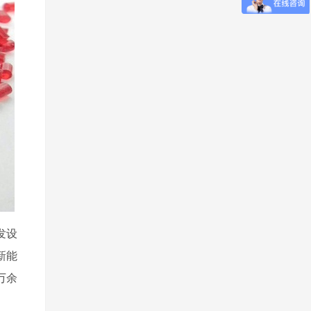
发设
新能
万余