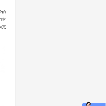
杂的
力材
向更