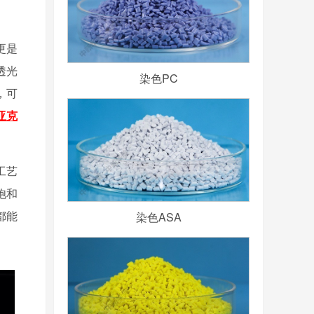
更是
透光
染色PC
，可
亚克
工艺
饱和
都能
染色ASA