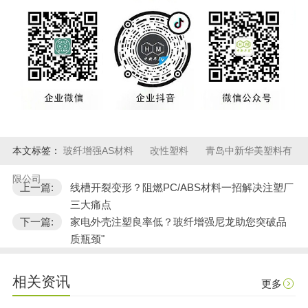
本文标签：
玻纤增强AS材料
改性塑料
青岛中新华美塑料有
限公司
上一篇:
线槽开裂变形？阻燃PC/ABS材料一招解决注塑厂
三大痛点
下一篇:
家电外壳注塑良率低？玻纤增强尼龙助您突破品
质瓶颈"
相关资讯
更多