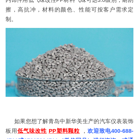
内饰件用低气味改性
PP材料气味可达3.0级别，耐刮
擦，高抗冲，材料的颜色、性能可按客户需求定
制。
如果您想了解青岛中新华美生产的汽车仪表装饰
板
用
低气味改性
PP塑料颗粒
，
欢迎致电400-688-