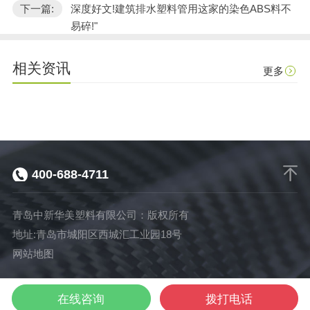
下一篇:
深度好文!建筑排水塑料管用这家的染色ABS料不
易碎!"
相关资讯
更多
400-688-4711
青岛中新华美塑料有限公司：版权所有
地址:青岛市城阳区西城汇工业园18号
网站地图
染色
免喷涂
网站
在线咨询
拨打电话
电话咨询
塑料颗粒
塑料颗粒
首页