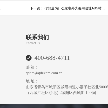
壳的理想材质呢?
下一篇：
你知道为什么家电外壳要用改性ABS材料吗？
联系我们
Contact us
400-688-4711
邮 箱：
qdhm@qdzxhm.com.cn
地 址：
山东省青岛市城阳区城阳街道小寨子社区北5000
（西城汇社区桥北）/城阳区西城汇工业园