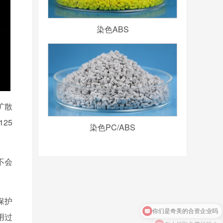
染色ABS
扩散
25
染色PC/ABS
不会
保护
用过
怎么领取免费样料？