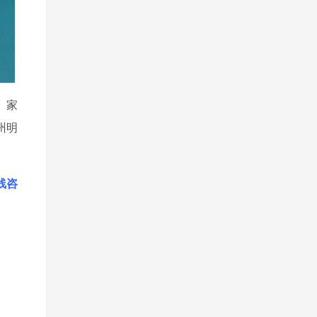
、家
州明
线咨