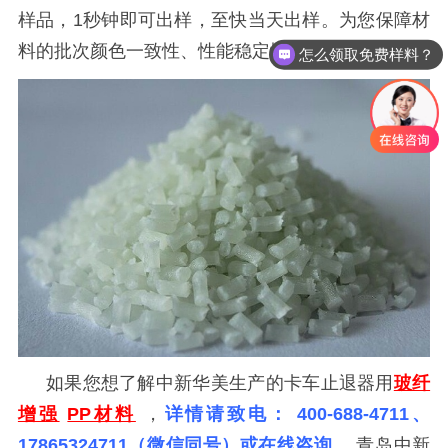
样品，1秒钟即可出样，至快当天出样。为您保障材
料的批次颜色一致性、性能稳定性。
怎么领取免费样料？
如果您想了解中新华美生产的卡车止退器用
玻纤
增强
PP材料
，
详情请致电：
400-688-4711
、
17865324711（微信同号）或在线咨询。
青岛中新