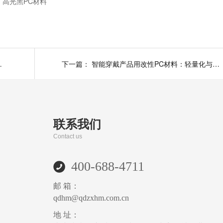
高光黑PC材料
哪家改性塑料厂
下一篇：
智能穿戴产品用改性PC材料：轻量化与功能性的完美融合
联系我们
Contact us
400-688-4711
邮 箱：
qdhm@qdzxhm.com.cn
地 址：