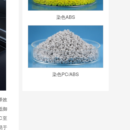
染色ABS
染色PC/ABS
泽效
抵御
℃至
易于