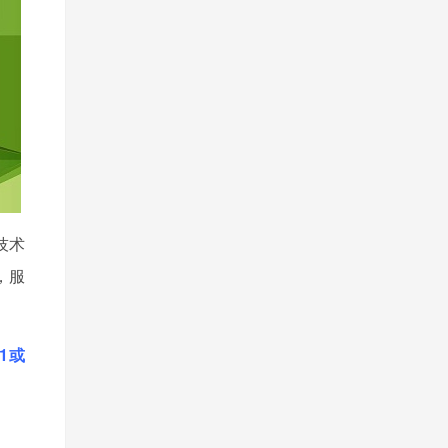
技术
，服
11或