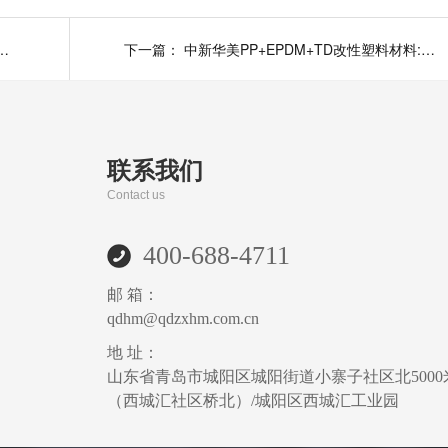
新华美玻纤增强尼龙塑料颗粒性能解析
下一篇：
中新华美PP+EPDM+TD改性塑料材料:汽车保险杠专用优选方案
联系我们
Contact us
400-688-4711
邮 箱：
qdhm@qdzxhm.com.cn
地 址：
山东省青岛市城阳区城阳街道小寨子社区北5000
（西城汇社区桥北）/城阳区西城汇工业园