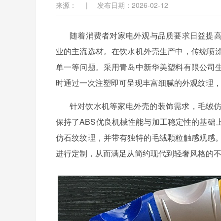
来源：
|
发布日期：2026-02-12
随着消费者对家电外观与品质要求日益提
业的主流选材。在饮水机外壳生产中，传统喷
单一等问题。采用青岛中新华美塑料有限公司
时通过一次注塑即可呈现丰富细腻的外观纹理
针对饮水机等家电外壳的装饰需求，毛绒
保持了ABS优良机械性能与加工稳定性的基础
仿石纹纹理，并带有独特的毛绒颗粒触感观感
进行定制，从而满足从简约现代到轻奢风格的