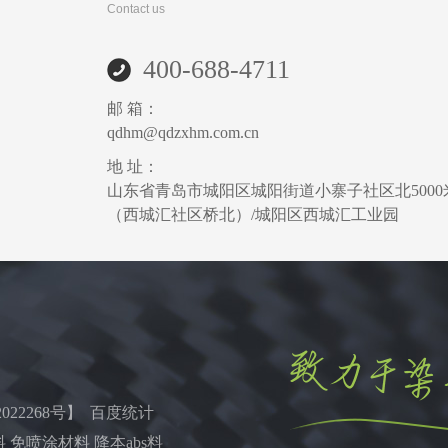
Contact us
400-688-4711
邮 箱：
qdhm@qdzxhm.com.cn
地 址：
山东省青岛市城阳区城阳街道小寨子社区北5000
（西城汇社区桥北）/城阳区西城汇工业园
022268号
】 百度统计
 免喷涂材料 降本abs料