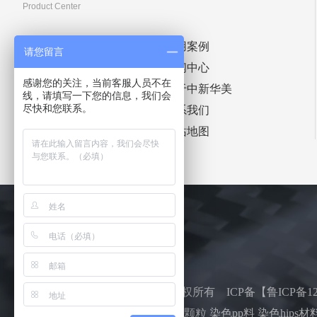
Product Center
首页
应用案例
请您留言
染色塑料颗粒
新闻中心
感谢您的关注，当前客服人员不在
免喷涂塑料颗粒
关于中新华美
线，请填写一下您的信息，我们会
尽快和您联系。
产品中心
联系我们
定制实力
网站地图
青岛中新华美塑料有限公司：版权所有 ICP备【
鲁ICP备12
主营：染色塑料颗粒 免喷涂塑料颗粒 染色pp料 染色hips材料