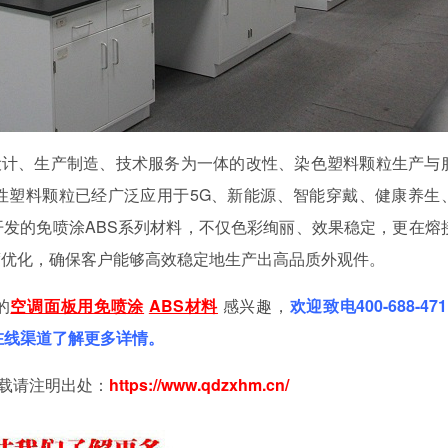
设计、生产制造、技术服务为一体的改性、染色塑料颗粒生产与
性塑料颗粒已经广泛应用于
5G、新能源、智能穿戴、健康养生
开发的免喷涂
ABS系列材料，不仅色彩绚丽、效果稳定，更在熔
度优化，确保客户能够高效稳定地生产出高品质外观件。
的
空调面板用免喷涂
ABS材料
感兴趣，
欢迎致电
400-688-47
过在线渠道了解更多详情。
载请注明出处：
https://www.qdzxhm.cn/