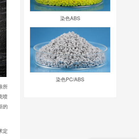
染色ABS
染色PC/ABS
涂所
统喷
新的
求定
你们是奇美的合资企业吗