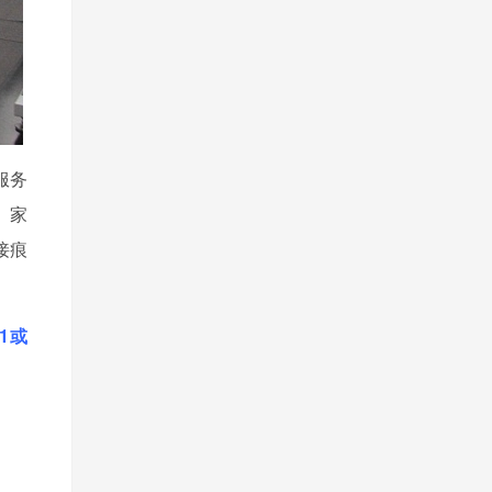
服务
、家
接痕
11或