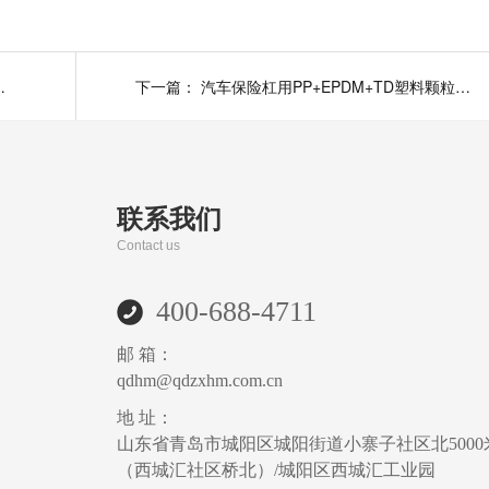
件用玻纤增强PPA材料方案
下一篇：
汽车保险杠用PP+EPDM+TD塑料颗粒多少钱一吨
联系我们
Contact us
400-688-4711
邮 箱：
qdhm@qdzxhm.com.cn
地 址：
山东省青岛市城阳区城阳街道小寨子社区北5000
（西城汇社区桥北）/城阳区西城汇工业园