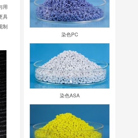
与用
更具
现制
染色PC
染色ASA