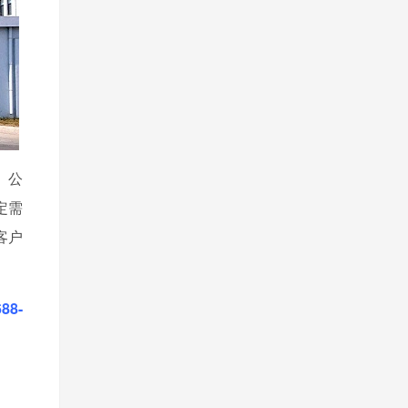
。公
定需
客户
688-