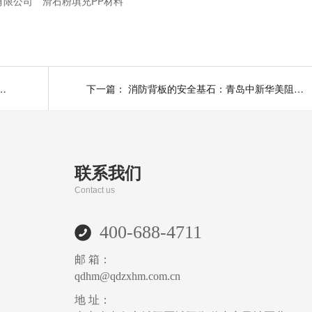
有限公司
滑石粉填充PP材料
粉填充PP材料：性能与价值的双重赋能
下一篇：
消防背板的安全基石：青岛中新华美阻燃尼龙材料的卓越价值
联系我们
Contact us
400-688-4711
邮 箱：
qdhm@qdzxhm.com.cn
地 址：