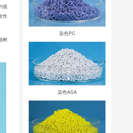
的视
改性
染色PC
础树
染色ASA